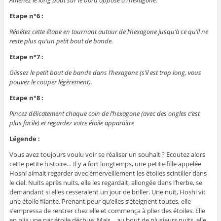
Etape n°6 :
Répétez cette étape en tournant autour de l’hexagone jusqu’à ce qu’il ne
reste plus qu’un petit bout de bande.
Etape n°7 :
Glissez le petit bout de bande dans l’hexagone (s’il est trop long, vous
pouvez le couper légèrement).
Etape n°8 :
Pincez délicatement chaque coin de l’hexagone (avec des ongles c’est
plus facile) et regardez votre étoile apparaitre
Légende :
Vous avez toujours voulu voir se réaliser un souhait ? Ecoutez alors
cette petite histoire… Il y a fort longtemps, une petite fille appelée
Hoshi aimait regarder avec émerveillement les étoiles scintiller dans
le ciel. Nuits après nuits, elle les regardait, allongée dans l’herbe, se
demandant si elles cesseraient un jour de briller. Une nuit, Hoshi vit
une étoile filante. Prenant peur qu’elles s’éteignent toutes, elle
s’empressa de rentrer chez elle et commença à plier des étoiles. Elle
en plia une par étoile déchue. Mais… au bout de plusieurs nuits, elle