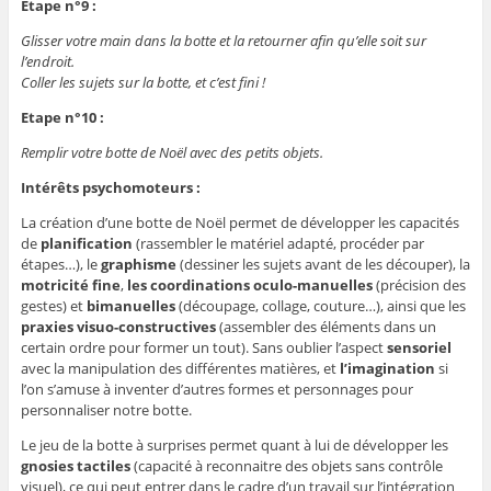
Etape n°9 :
Glisser votre main dans la botte et la retourner afin qu’elle soit sur
l’endroit.
Coller les sujets sur la botte, et c’est fini !
Etape n°10 :
Remplir votre botte de Noël avec des petits objets.
Intérêts psychomoteurs :
La création d’une botte de Noël permet de développer les capacités
de
planification
(rassembler le matériel adapté, procéder par
étapes…), le
graphisme
(dessiner les sujets avant de les découper), la
motricité fine
,
les coordinations oculo-manuelles
(précision des
gestes) et
bimanuelles
(découpage, collage, couture…), ainsi que les
praxies
visuo-constructives
(assembler des éléments dans un
certain ordre pour former un tout). Sans oublier l’aspect
sensoriel
avec la manipulation des différentes matières, et
l’imagination
si
l’on s’amuse à inventer d’autres formes et personnages pour
personnaliser notre botte.
Le jeu de la botte à surprises permet quant à lui de développer les
gnosies tactiles
(capacité à reconnaitre des objets sans contrôle
visuel), ce qui peut entrer dans le cadre d’un travail sur l’intégration