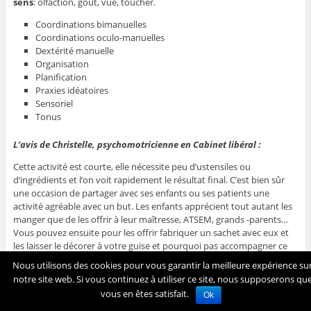
sens
: olfaction, goût, vue, toucher.
Coordinations bimanuelles
Coordinations oculo-manuelles
Dextérité manuelle
Organisation
Planification
Praxies idéatoires
Sensoriel
Tonus
L’avis de Christelle, psychomotricienne en Cabinet libéral :
Cette activité est courte, elle nécessite peu d’ustensiles ou
d’ingrédients et l’on voit rapidement le résultat final.
C’est bien sûr
une occasion de partager avec ses enfants ou ses patients une
activité agréable avec un but.
Les enfants apprécient tout autant les
manger que de les offrir à leur maîtresse, ATSEM, grands -parents…
Vous pouvez ensuite pour les offrir fabriquer un sachet avec eux et
les laisser le décorer à votre guise et pourquoi pas accompagner ce
cadeau d’une carte de voeux qu’ils auront eux-même fabriqué.
Nous utilisons des cookies pour vous garantir la meilleure expérience su
notre site web. Si vous continuez à utiliser ce site, nous supposerons qu
vous en êtes satisfait.
Ok