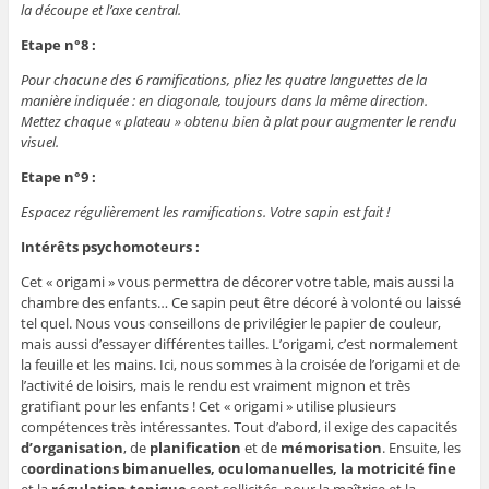
la découpe et l’axe central.
Etape n°8 :
Pour chacune des 6 ramifications, pliez les quatre languettes de la
manière indiquée : en diagonale, toujours dans la même direction.
Mettez chaque « plateau » obtenu bien à plat pour augmenter le rendu
visuel.
Etape n°9 :
Espacez régulièrement les ramifications. Votre sapin est fait !
Intérêts psychomoteurs :
Cet « origami » vous permettra de décorer votre table, mais aussi la
chambre des enfants… Ce sapin peut être décoré à volonté ou laissé
tel quel. Nous vous conseillons de privilégier le papier de couleur,
mais aussi d’essayer différentes tailles. L’origami, c’est normalement
la feuille et les mains. Ici, nous sommes à la croisée de l’origami et de
l’activité de loisirs, mais le rendu est vraiment mignon et très
gratifiant pour les enfants ! Cet « origami » utilise plusieurs
compétences très intéressantes. Tout d’abord, il exige des capacités
d’organisation
, de
planification
et de
mémorisation
. Ensuite, les
c
oordinations bimanuelles, oculomanuelles, la motricité fine
et la
régulation tonique
sont sollicités, pour la maîtrise et la