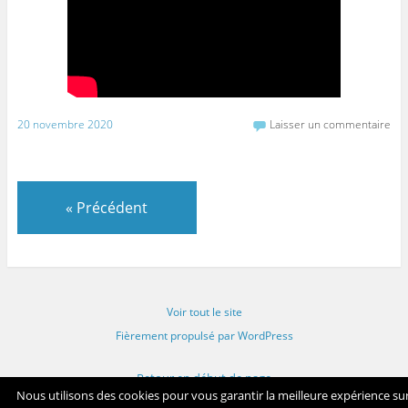
20 novembre 2020
Laisser un commentaire
«
Précédent
Voir tout le site
Fièrement propulsé par WordPress
Retour en début de page
Nous utilisons des cookies pour vous garantir la meilleure expérience su