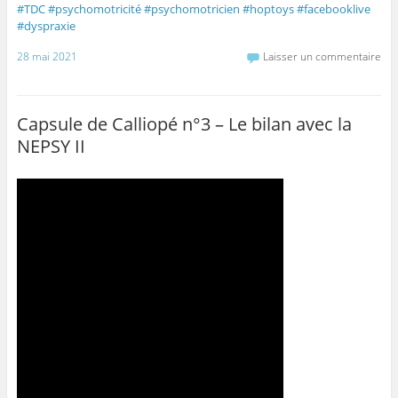
#TDC
#psychomotricité
#psychomotricien
#hoptoys
#facebooklive
#dyspraxie
28 mai 2021
Laisser un commentaire
Capsule de Calliopé n°3 – Le bilan avec la
NEPSY II