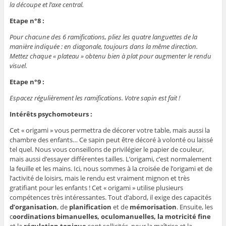
la découpe et l’axe central.
Etape n°8 :
Pour chacune des 6 ramifications, pliez les quatre languettes de la
manière indiquée : en diagonale, toujours dans la même direction.
Mettez chaque « plateau » obtenu bien à plat pour augmenter le rendu
visuel.
Etape n°9 :
Espacez régulièrement les ramifications. Votre sapin est fait !
Intérêts psychomoteurs :
Cet « origami » vous permettra de décorer votre table, mais aussi la
chambre des enfants… Ce sapin peut être décoré à volonté ou laissé
tel quel. Nous vous conseillons de privilégier le papier de couleur,
mais aussi d’essayer différentes tailles. L’origami, c’est normalement
la feuille et les mains. Ici, nous sommes à la croisée de l’origami et de
l’activité de loisirs, mais le rendu est vraiment mignon et très
gratifiant pour les enfants ! Cet « origami » utilise plusieurs
compétences très intéressantes. Tout d’abord, il exige des capacités
d’organisation
, de
planification
et de
mémorisation
. Ensuite, les
c
oordinations bimanuelles, oculomanuelles, la motricité fine
et la
régulation tonique
sont sollicités, pour la maîtrise et la