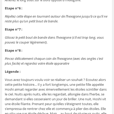
Etape n°6 :
Répétez cette étape en tournant autour de l’hexagone jusqu’à ce qu’il ne
reste plus qu’un petit bout de bande.
Etape n°7 :
Glissez le petit bout de bande dans l’hexagone (s’il est trop long, vous
pouvez le couper légèrement).
Etape n°8 :
Pincez délicatement chaque coin de l’hexagone (avec des ongles c’est
plus facile) et regardez votre étoile apparaitre
Légende :
Vous avez toujours voulu voir se réaliser un souhait ? Ecoutez alors
cette petite histoire… Il y a fort longtemps, une petite fille appelée
Hoshi aimait regarder avec émerveillement les étoiles scintiller dans
le ciel. Nuits après nuits, elle les regardait, allongée dans l’herbe, se
demandant si elles cesseraient un jour de briller. Une nuit, Hoshi vit
une étoile filante. Prenant peur qu’elles s’éteignent toutes, elle
s’empressa de rentrer chez elle et commença à plier des étoiles. Elle
en plia une par étoile déchue. Mais… au bout de plusieurs nuits, elle