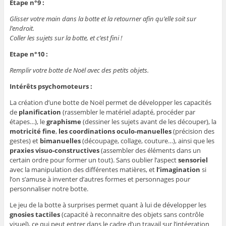
Etape n°9 :
Glisser votre main dans la botte et la retourner afin qu’elle soit sur
l’endroit.
Coller les sujets sur la botte, et c’est fini !
Etape n°10 :
Remplir votre botte de Noël avec des petits objets.
Intérêts psychomoteurs :
La création d’une botte de Noël permet de développer les capacités
de
planification
(rassembler le matériel adapté, procéder par
étapes…), le
graphisme
(dessiner les sujets avant de les découper), la
motricité fine
,
les coordinations oculo-manuelles
(précision des
gestes) et
bimanuelles
(découpage, collage, couture…), ainsi que les
praxies
visuo-constructives
(assembler des éléments dans un
certain ordre pour former un tout). Sans oublier l’aspect
sensoriel
avec la manipulation des différentes matières, et
l’imagination
si
l’on s’amuse à inventer d’autres formes et personnages pour
personnaliser notre botte.
Le jeu de la botte à surprises permet quant à lui de développer les
gnosies tactiles
(capacité à reconnaitre des objets sans contrôle
visuel), ce qui peut entrer dans le cadre d’un travail sur l’intégration