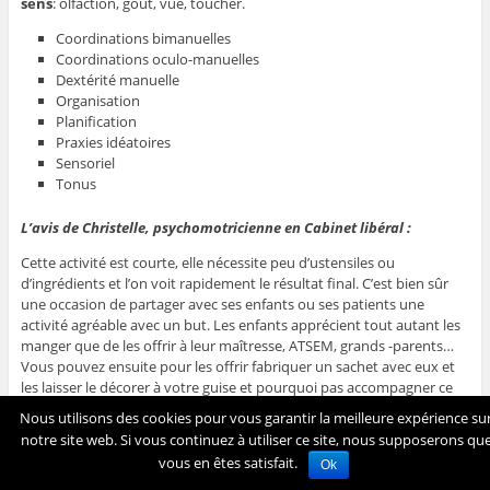
sens
: olfaction, goût, vue, toucher.
Coordinations bimanuelles
Coordinations oculo-manuelles
Dextérité manuelle
Organisation
Planification
Praxies idéatoires
Sensoriel
Tonus
L’avis de Christelle, psychomotricienne en Cabinet libéral :
Cette activité est courte, elle nécessite peu d’ustensiles ou
d’ingrédients et l’on voit rapidement le résultat final.
C’est bien sûr
une occasion de partager avec ses enfants ou ses patients une
activité agréable avec un but.
Les enfants apprécient tout autant les
manger que de les offrir à leur maîtresse, ATSEM, grands -parents…
Vous pouvez ensuite pour les offrir fabriquer un sachet avec eux et
les laisser le décorer à votre guise et pourquoi pas accompagner ce
cadeau d’une carte de voeux qu’ils auront eux-même fabriqué.
Nous utilisons des cookies pour vous garantir la meilleure expérience su
notre site web. Si vous continuez à utiliser ce site, nous supposerons qu
vous en êtes satisfait.
Ok