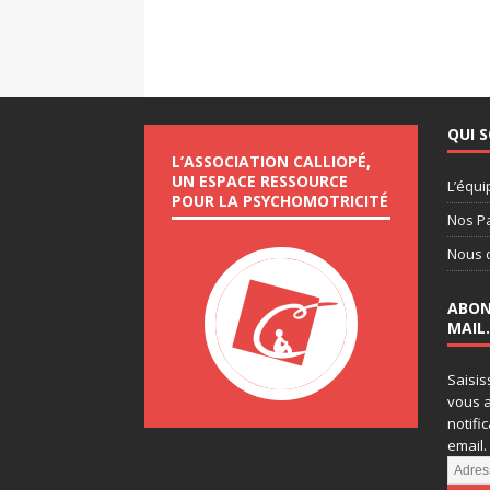
QUI 
L’ASSOCIATION CALLIOPÉ,
UN ESPACE RESSOURCE
L’équi
POUR LA PSYCHOMOTRICITÉ
Nos P
Nous 
ABON
MAIL.
Saisis
vous a
notifi
email.
A
d