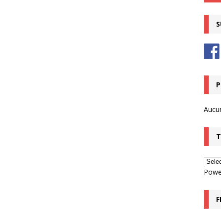
S
P
Aucu
T
Powe
F