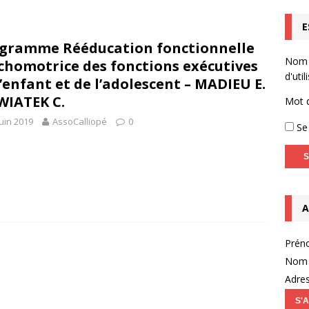
E
homotricien.ne (Infographie)
ACTUALITÉS
gramme Rééducation fonctionnelle
Capsule vidéo n°2 – l’entretien motivationnel
NON CLASSÉ
Nom
chomotrice des fonctions exécutives
OPTOYS – Accompagnement de l’enfant dyspraxique (TDC) en
d'util
l’enfant et de l’adolescent – MADIEU E.
WIATEK C.
EBOOK LIVE
Mot 
juin 2019
AssoCalliopé
0
Se 
A
Prén
Nom 
Adres