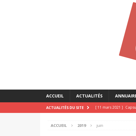
ACCUEIL
ACTUALITÉS
ANNUAIR
[ 11 mars 2021 ]
Capsul
ACTUALITÉS DU SITE
CALLIOPÉ
ACCUEIL
2019
juin
[ 11 mars 2021 ]
Capsul