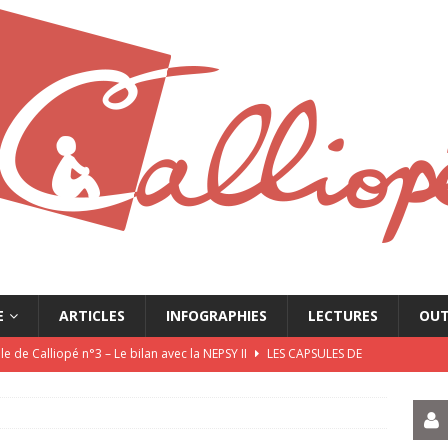
E
ARTICLES
INFOGRAPHIES
LECTURES
OUT
e de Calliopé n°3 – Le bilan avec la NEPSY II
LES CAPSULES DE
e de Calliopé n°2 – L’Entretien Motivationnel
LES CAPSULES DE