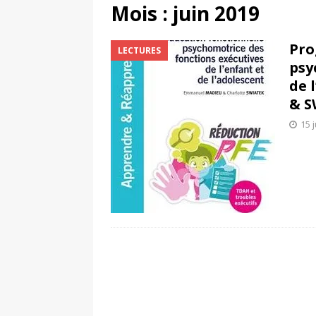
CALLIOPÉ
Mois : juin 2019
[ 22 janvier 2021 ]
Psyc
Pro
LECTURES
[ 20 novembre 2020 ]
psy
[ 28 mai 2021 ]
LIVE H
de 
& S
psychomotricité
FAC
15 