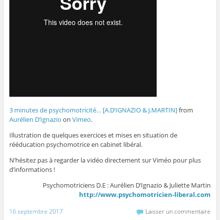
3 minutes de psychomotricité… [A.D’IGNAZIO & J.MARTIN]
from
Aurélien D’Ignazio
on
Vimeo
.
Illustration de quelques exercices et mises en situation de
rééducation psychomotrice en cabinet libéral.
N’hésitez pas à regarder la vidéo directement sur Viméo pour plus
d’informations !
Psychomotriciens D.E : Aurélien D’Ignazio & Juliette Martin
http://www.psychomotricien-liberal.com
16 septembre 2017
Laisser un commentaire