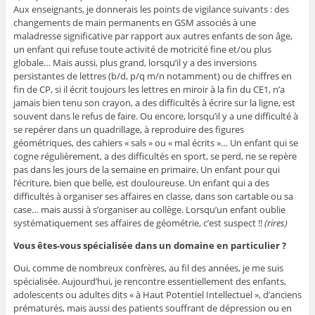
Aux enseignants, je donnerais les points de vigilance suivants : des
changements de main permanents en GSM associés à une
maladresse significative par rapport aux autres enfants de son âge,
un enfant qui refuse toute activité de motricité fine et/ou plus
globale… Mais aussi, plus grand, lorsqu’il y a des inversions
persistantes de lettres (b/d, p/q m/n notamment) ou de chiffres en
fin de CP, si il écrit toujours les lettres en miroir à la fin du CE1, n’a
jamais bien tenu son crayon, a des difficultés à écrire sur la ligne, est
souvent dans le refus de faire. Ou encore, lorsqu’il y a une difficulté à
se repérer dans un quadrillage, à reproduire des figures
géométriques, des cahiers « sals » ou « mal écrits »… Un enfant qui se
cogne régulièrement, a des difficultés en sport, se perd, ne se repère
pas dans les jours de la semaine en primaire. Un enfant pour qui
l’écriture, bien que belle, est douloureuse. Un enfant qui a des
difficultés à organiser ses affaires en classe, dans son cartable ou sa
case… mais aussi à s’organiser au collège. Lorsqu’un enfant oublie
systématiquement ses affaires de géométrie, c’est suspect !!
(rires)
Vous êtes-vous spécialisée dans un domaine en particulier ?
Oui, comme de nombreux confrères, au fil des années, je me suis
spécialisée. Aujourd’hui, je rencontre essentiellement des enfants,
adolescents ou adultes dits « à Haut Potentiel Intellectuel », d’anciens
prématurés, mais aussi des patients souffrant de dépression ou en