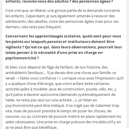
enfants, recevez-vous des adultes ? des personnes âgées ?
Il est vrai que, en libéral, une grosse partie de la demande concerne
les enfants. Cependant, je suis également amenée à recevoir des
adolescents, des adultes, voire des personnes âgées mais pour ces
derniers, cela reste peu fréquent.
Concernant les apprentissages scolaires, quels sont pour vous
les points sur lesquels parents et instituteurs doivent être
vigilants ? Qu’est-ce qui, dans leurs observations, pourrait leur
laisse penser à la nécessité d’une prise en charge en
psychomotricité ?
Et bien, tout dépend de l’âge de l’enfant, de son histoire, des
antécédents familiaux… Si je devais dire une chose aux famille, ce
serait : « faites vous confiance ! ». Lorsque vous avez l’impression qu’il
y a quelque chose d’étrange, que votre enfant évite certaines
activités (pâte à modeler, jeux de construction, puzzle, vélo, etc..),
qu’il peine à devenir autonome (demande systématiquement de
l’aide, ne reste pas seul sur une activité,…), un bilan en
psychomotricité peut être indiqué. Il ne s’agit pas de s’alarmer trop
vite, mais de pouvoir prendre le temps de poser les choses, de
rassurer, ou au contraire de pouvoir mettre en place rapidement les
aides nécessaires. Une prise en charge précoce des troubles (s’il y en
a) ne peut être que bénéfique.