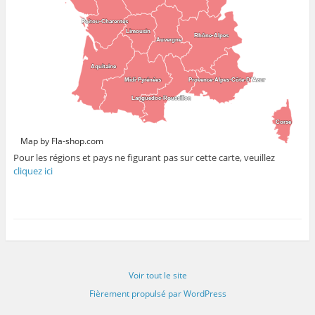
Poitou-Charentes
Poitou-Charentes
Limousin
Limousin
Rhône-Alpes
Rhône-Alpes
Auvergne
Auvergne
Aquitaine
Aquitaine
Midi-Pyrénées
Midi-Pyrénées
Provence-Alpes-Côte-D´Azur
Provence-Alpes-Côte-D´Azur
Languedoc-Roussillon
Languedoc-Roussillon
Corse
Corse
Map by Fla-shop.com
Pour les régions et pays ne figurant pas sur cette carte, veuillez
cliquez ici
Voir tout le site
Fièrement propulsé par WordPress