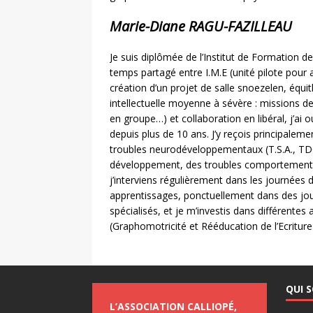
Marie-Diane RAGU-FAZILLEAU
Je suis diplômée de l’Institut de Formation d
temps partagé entre I.M.E (unité pilote pour 
création d’un projet de salle snoezelen, équi
intellectuelle moyenne à sévère : missions 
en groupe…) et collaboration en libéral, j’ai
depuis plus de 10 ans. J’y reçois principale
troubles neurodéveloppementaux (T.S.A., TD
développement, des troubles comportementau
j’interviens régulièrement dans les journées 
apprentissages, ponctuellement dans des jo
spécialisés, et je m’investis dans différente
(Graphomotricité et Rééducation de l’Ecriture
QUI 
L’ASSOCIATION CALLIOPÉ,