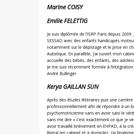
Marine COISY
Emilie FELETTIG
Je suis diplômée de l’ISRP Paris depuis 2009. 
SESSAD avec des enfants handicapés moteurs
notamment sur le dépistage et le prise en c
Autistique. En parallèle, j’ai ouvert mon cabin
accueille des bébés, des enfants, des adoles
Je me suis récemment formée à l’intégration 
André Bullinger.
Kerya GAILLAN SUN
Après des études littéraires puis une carrière
professionnellement afin de répondre à un be
psychomotricienne sans en avoir saisi le vér
sans me dire « c’est exactement ce que je veu
avoir travaillé brièvement en EHPAD, à la cr
libéral (en cabinet et à domicile), j’ai finalem