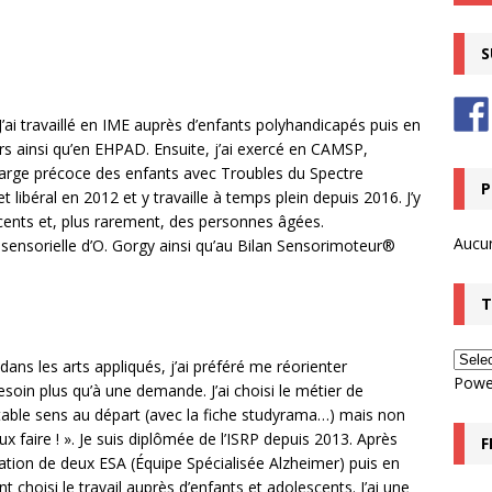
S
J’ai travaillé en IME auprès d’enfants polyhandicapés puis en
 ainsi qu’en EHPAD. Ensuite, j’ai exercé en CAMSP,
harge précoce des enfants avec Troubles du Spectre
P
et libéral en 2012 et y travaille à temps plein depuis 2016. J’y
cents et, plus rarement, des personnes âgées.
Aucu
sensorielle d’O. Gorgy ainsi qu’au Bilan Sensorimoteur®
T
 dans les arts appliqués, j’ai préféré me réorienter
Powe
soin plus qu’à une demande. J’ai choisi le métier de
itable sens au départ (avec la fiche studyrama…) mais non
x faire ! ». Je suis diplômée de l’ISRP depuis 2013. Après
F
éation de deux ESA (Équipe Spécialisée Alzheimer) puis en
ent choisi le travail auprès d’enfants et adolescents. J’ai une