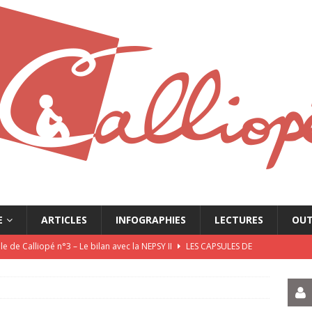
E
ARTICLES
INFOGRAPHIES
LECTURES
OUT
e de Calliopé n°3 – Le bilan avec la NEPSY II
LES CAPSULES DE
e de Calliopé n°2 – L’Entretien Motivationnel
LES CAPSULES DE