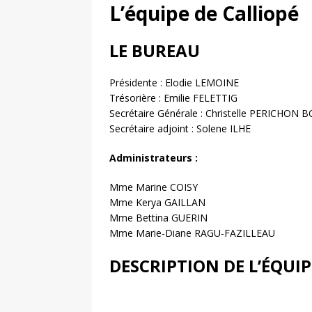
CALLIOPÉ
L’équipe de Calliopé
[ 22 janvier 2021 ]
Psyc
LE BUREAU
[ 20 novembre 2020 ]
[ 28 mai 2021 ]
LIVE H
Présidente : Elodie LEMOINE
Trésorière : Emilie FELETTIG
psychomotricité
FAC
Secrétaire Générale : Christelle PERICHO
Secrétaire adjoint : Solene ILHE
Administrateurs :
Mme Marine COISY
Mme Kerya GAILLAN
Mme Bettina GUERIN
Mme Marie-Diane RAGU-FAZILLEAU
DESCRIPTION DE L’ÉQUIP