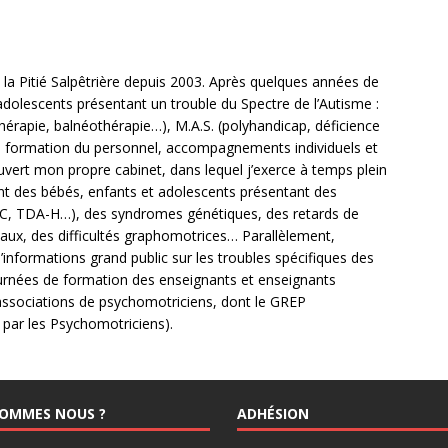
e la Pitié Salpêtrière depuis 2003. Après quelques années de
adolescents présentant un trouble du Spectre de l’Autisme :
thérapie, balnéothérapie…), M.A.S. (polyhandicap, déficience
de formation du personnel, accompagnements individuels et
 ouvert mon propre cabinet, dans lequel j’exerce à temps plein
ment des bébés, enfants et adolescents présentant des
C, TDA-H…), des syndromes génétiques, des retards de
x, des difficultés graphomotrices… Parallèlement,
d’informations grand public sur les troubles spécifiques des
urnées de formation des enseignants et enseignants
s associations de psychomotriciens, dont le GREP
 par les Psychomotriciens).
SOMMES NOUS ?
ADHÉSION