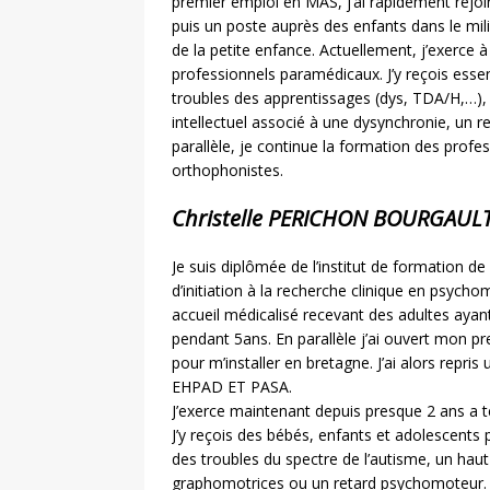
premier emploi en MAS, j’ai rapidement rejoi
puis un poste auprès des enfants dans le mil
de la petite enfance. Actuellement, j’exerce 
professionnels paramédicaux. J’y reçois esse
troubles des apprentissages (dys, TDA/H,…), 
intellectuel associé à une dysynchronie, un
parallèle, je continue la formation des prof
orthophonistes.
Christelle PERICHON BOURGAUL
Je suis diplômée de l’institut de formation de
d’initiation à la recherche clinique en psychom
accueil médicalisé recevant des adultes ayant
pendant 5ans. En parallèle j’ai ouvert mon prem
pour m’installer en bretagne. J’ai alors repris
EHPAD ET PASA.
J’exerce maintenant depuis presque 2 ans a 
J’y reçois des bébés, enfants et adolescents
des troubles du spectre de l’autisme, un haut 
graphomotrices ou un retard psychomoteur.