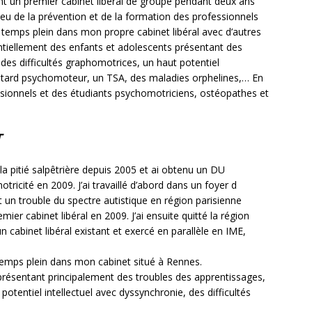
nt un premier cabinet libéral de groupe pendant deux ans
ieu de la prévention et de la formation des professionnels
à temps plein dans mon propre cabinet libéral avec d’autres
ntiellement des enfants et adolescents présentant des
des difficultés graphomotrices, un haut potentiel
 retard psychomoteur, un TSA, des maladies orphelines,… En
essionnels et des étudiants psychomotriciens, ostéopathes et
T
 la pitié salpêtrière depuis 2005 et ai obtenu un DU
otricité en 2009. J’ai travaillé d’abord dans un foyer d
 un trouble du spectre autistique en région parisienne
ier cabinet libéral en 2009. J’ai ensuite quitté la région
 un cabinet libéral existant et exercé en parallèle en IME,
temps plein dans mon cabinet situé à Rennes.
 présentant principalement des troubles des apprentissages,
potentiel intellectuel avec dyssynchronie, des difficultés