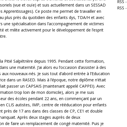
RSS -
soriels (vue et ouïe) et suis actuellement dans un SESSAD
RSS 
s Apprentissages). Ce poste me permet de travailler en
t au plus près du quotidien des enfants dys, TDA/H et avec
urs une spécialisation dans l’accompagnement de victimes
ité et milite activement pour le développement de l’esprit
tre.
 la Pitié Salpétrière depuis 1995. Pendant cette formation,
 dans une maternité. J’ai alors eu l’occasion d’assister à des
 aux nouveaux-nés. Je suis tout d’abord entrée à l’Education
rice dans un RASED. Mais à l’époque, notre diplôme n’était
fallait passer un CAPSAIS (maintenant appelé CAPPEI). Avec
ormation trop loin de mon domicile), alors je me suis
esseur des écoles pendant 22 ans, en commençant par un
en CLIS autistes, IMP, centre de rééducation pour enfants
ndant près de 17 ans dans des classes de CP, CE1 et double
manquait. Après deux stages auprès de deux
sion de faire un remplacement de congé maternité. Puis je