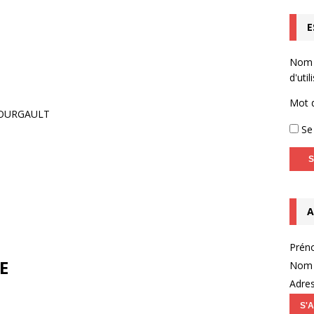
E
homotricien.ne (Infographie)
ACTUALITÉS
Capsule vidéo n°2 – l’entretien motivationnel
NON CLASSÉ
Nom
OPTOYS – Accompagnement de l’enfant dyspraxique (TDC) en
d'util
EBOOK LIVE
Mot 
N BOURGAULT
Se 
A
Prén
E
Nom 
Adres