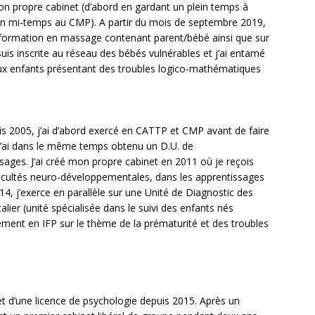
on propre cabinet (d’abord en gardant un plein temps à
i un mi-temps au CMP). A partir du mois de septembre 2019,
 une formation en massage contenant parent/bébé ainsi que sur
uis inscrite au réseau des bébés vulnérables et j’ai entamé
ux enfants présentant des troubles logico-mathématiques
uis 2005, j’ai d’abord exercé en CATTP et CMP avant de faire
J’ai dans le même temps obtenu un D.U. de
ages. J’ai créé mon propre cabinet en 2011 où je reçois
ficultés neuro-développementales, dans les apprentissages
, j’exerce en parallèle sur une Unité de Diagnostic des
lier (unité spécialisée dans le suivi des enfants nés
lement en IFP sur le thème de la prématurité et des troubles
et d’une licence de psychologie depuis 2015. Après un