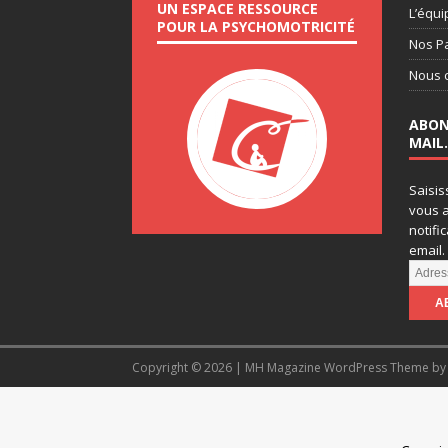
UN ESPACE RESSOURCE
L’équi
POUR LA PSYCHOMOTRICITÉ
Nos P
Nous 
ABON
MAIL.
Saisis
vous a
notifi
email.
A
d
r
e
s
Copyright © 2026 | MH Magazine WordPress Theme b
s
e
e
-