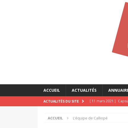
ACCUEIL
ACTUALITÉS
ANNUAIR
[ 11 mars 2021 ]
Capsul
ACTUALITÉS DU SITE
CALLIOPÉ
ACCUEIL
L’équipe de Calliopé
[ 11 mars 2021 ]
Capsul