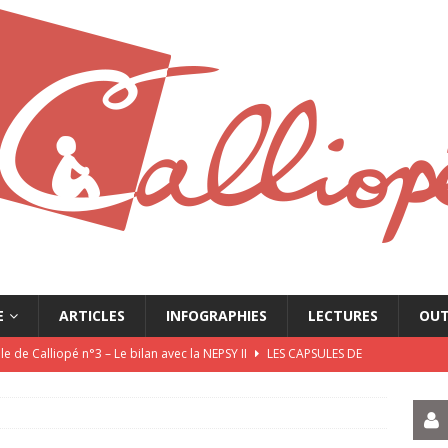
E
ARTICLES
INFOGRAPHIES
LECTURES
OUT
e de Calliopé n°3 – Le bilan avec la NEPSY II
LES CAPSULES DE
e de Calliopé n°2 – L’Entretien Motivationnel
LES CAPSULES DE