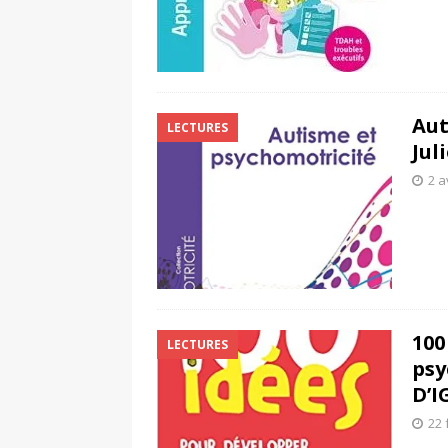
Aut
LECTURES
Jul
2 a
100
LECTURES
psy
D’I
22 