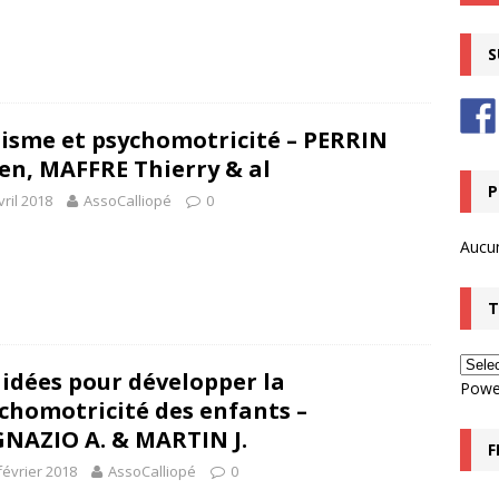
S
isme et psychomotricité – PERRIN
ien, MAFFRE Thierry & al
P
vril 2018
AssoCalliopé
0
Aucu
T
 idées pour développer la
Powe
chomotricité des enfants –
GNAZIO A. & MARTIN J.
F
février 2018
AssoCalliopé
0