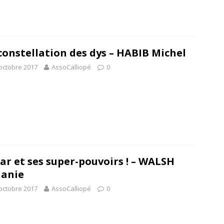
constellation des dys – HABIB Michel
octobre 2017
AssoCalliopé
0
ar et ses super-pouvoirs ! – WALSH
anie
octobre 2017
AssoCalliopé
0