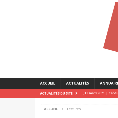
ACCUEIL
ACTUALITÉS
ANNUAIR
[ 11 mars 2021 ]
Capsul
ACTUALITÉS DU SITE
CALLIOPÉ
ACCUEIL
Lectures
[ 11 mars 2021 ]
Capsul