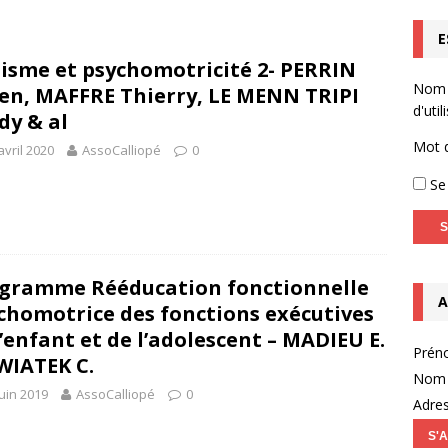
E
homotricien.ne (Infographie)
ACTUALITÉS
isme et psychomotricité 2- PERRIN
Capsule vidéo n°2 – l’entretien motivationnel
NON CLASSÉ
Nom
ien, MAFFRE Thierry, LE MENN TRIPI
OPTOYS – Accompagnement de l’enfant dyspraxique (TDC) en
d'util
dy & al
EBOOK LIVE
Mot 
avril 2020
AssoCalliopé
0
Se 
gramme Rééducation fonctionnelle
A
chomotrice des fonctions exécutives
l’enfant et de l’adolescent – MADIEU E.
Prén
WIATEK C.
Nom 
juin 2019
AssoCalliopé
0
Adres