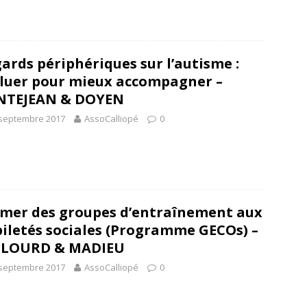
ards périphériques sur l’autisme :
luer pour mieux accompagner –
NTEJEAN & DOYEN
 septembre 2017
AssoCalliopé
0
mer des groupes d’entraînement aux
iletés sociales (Programme GECOs) –
LLOURD & MADIEU
 septembre 2017
AssoCalliopé
0