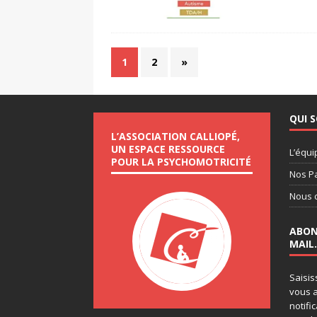
1
2
»
QUI 
L’ASSOCIATION CALLIOPÉ,
UN ESPACE RESSOURCE
L’équi
POUR LA PSYCHOMOTRICITÉ
Nos P
Nous 
ABON
MAIL.
Saisis
vous a
notifi