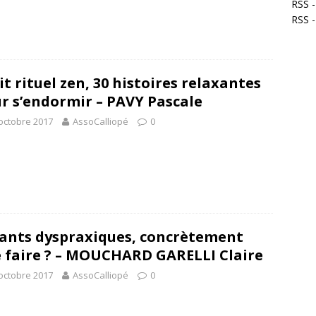
RSS -
RSS 
it rituel zen, 30 histoires relaxantes
r s’endormir – PAVY Pascale
octobre 2017
AssoCalliopé
0
ants dyspraxiques, concrètement
 faire ? – MOUCHARD GARELLI Claire
octobre 2017
AssoCalliopé
0