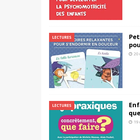
Pet
LECTURES
pou
20 
Enf
LECTURES
que
19 