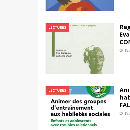
Reg
LECTURES
Eva
CO
18
Ani
LECTURES
hab
FA
18