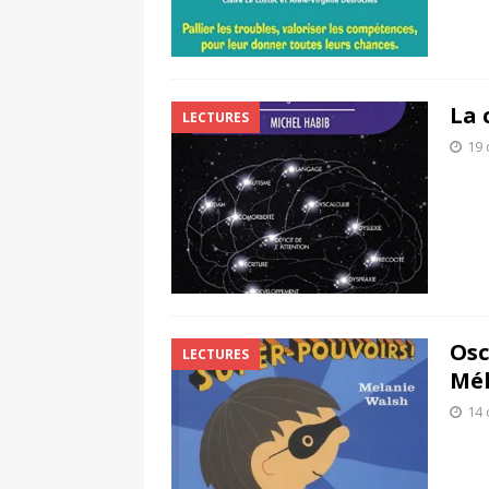
La 
LECTURES
19 
Osc
LECTURES
Mél
14 