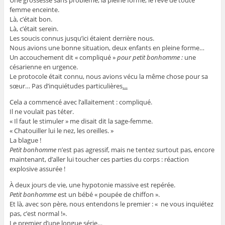
Une grossesse sans problème, la pleine forme, le rêve de toute
femme enceinte.
Là, c’était bon.
Là, c’était serein.
Les soucis connus jusqu’ici étaient derrière nous.
Nous avions une bonne situation, deux enfants en pleine forme…
Un accouchement dit « compliqué »
pour petit bonhomme
:
une
césarienne en urgence.
Le protocole était connu, nous avions vécu la même chose pour sa
sœur… Pas d’inquiétudes particulières
…
Cela a commencé avec l’allaitement : compliqué.
Il ne voulait pas téter.
« Il faut le stimuler » me disait dit la sage-femme.
« Chatouiller lui le nez, les oreilles. »
La blague !
Petit bonhomme
n’est pas agressif, mais ne tentez surtout pas, encore
maintenant, d’aller lui toucher ces parties du corps : réaction
explosive assurée !
À deux jours de vie, une hypotonie massive est repérée.
Petit bonhomme
est un bébé « poupée de chiffon ».
Et là, avec son père, nous entendons le premier : « ne vous inquiétez
pas, c’est normal !».
Le premier d’une longue série…