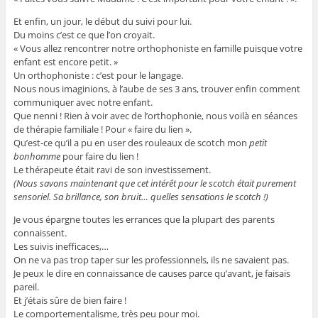
Et enfin, un jour, le début du suivi pour lui.
Du moins c’est ce que l’on croyait.
« Vous allez rencontrer notre orthophoniste en famille puisque votre
enfant est encore petit. »
Un orthophoniste : c’est pour le langage.
Nous nous imaginions, à l’aube de ses 3 ans, trouver enfin comment
communiquer avec notre enfant.
Que nenni ! Rien à voir avec de l’orthophonie, nous voilà en séances
de thérapie familiale ! Pour « faire du lien ».
Qu’est-ce qu’il a pu en user des rouleaux de scotch mon
petit
bonhomme
pour faire du lien !
Le thérapeute était ravi de son investissement.
(
Nous savons maintenant que cet intérêt pour le s
cotch était purement
sensoriel. Sa brillance, son bruit… quelles sensations
le scotc
h !)
Je vous épargne toutes les errances que la plupart des parents
connaissent.
Les suivis inefficaces,…
On ne va pas trop taper sur les professionnels, ils ne savaient pas.
Je peux le dire en connaissance de causes parce qu’avant, je faisais
pareil.
Et j’étais sûre de bien faire !
Le comportementalisme, très peu pour moi.