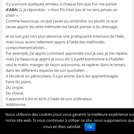
Il y a encore quelques années, à chaque fois que l’on me parlait
d’ABA
(
2
), je répondais : « mon fils n’est pas et ne sera jamais un
chien ».
Comme beaucoup, ce que j’avais pu entendre, ou plutôt ce que
j’avais appris de cette méthode me faisait penser à du dressage.
Je ne suis pas non plus devenue une pratiquante intensive de l’ABA,
mais nous avons tellement appris à l’aide des méthodes
comportementalistes…
Par exemple, j’ai appris comment apprendre (oui je sais, je me répète,
mais j’ai beaucoup appris je vous dis !)
à petit bonhomme
à s’habiller
seul le matin, manger de façon autonome, se repérer dans le temps,
dans les différents espaces de son quotidien…
A l’école et en périscolaire, il a pu entrer dans les apprentissages.
Faire du piano.
Du cirque.
Du cheval.
Il apprend à lire et écrit à l’aide de son ordinateur.
Additionne.
Soustrait.
Nous utilisons des cookies pour vous garantir la meilleure expérience su
Multiplie.
notre site web. Si vous continuez à utiliser ce site, nous supposerons qu
Et pourtant, c’est un « autiste sévère ».
vous en êtes satisfait.
Ok
Et surtout, plus de troubles du comportement.