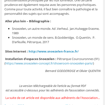
photosensibilité provoquée par les flux lumineux. Une certaine
prudence est également requise avec les personnes psychotiques.
Comme pour toute activité, il faut bien connaître la pathologie et la
personnalité des sujets qui sont accompagnés.
A
ller plus loin
– Bibliographie :
Snoezelen, un autre monde. Ad .Verheul, Jan.Hulsegge Erasme,
1989
Snoezelen, un monde de sens. B.Godderidge, O.Quentin, P.
D’arfeuille, Pétrarque, 2017
Sites Internet :
http://www.snoezelen-france.fr/
Installation d’espaces Snoezelen :
Pétrarque Courcouronnes (91)
(
https://www.snoezelen-concept.fr/showroom-snoezelen-paris/
)
Bernard GODDERIDGE et Olivier QUENTIN
La version téléchargeable de l’article au format PDF
est accessible ci-dessous pour les adhérents de l’association connectés.
La suite de cet article est disponible aux adhérents de l'Association...