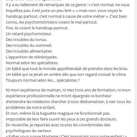
Il y a eu tellement de remarques de ce genre : « c’est normal, ne vous
inquiétez pas, il est juste un peu lent », « mais non, vous voyez le
handicap partout, c’est normal à cause de votre métier ». C’est bien
connu, les psychomotriciens voient le mal partout.
Pire, ils voient le handicap partout.
Un retard psychomoteur.
Des troubles du tonus.
Des troubles du sommeil.
Des troubles alimentaires
L’apparition de stéréotypies.
Normal selon les spécialistes.
Un bébé que tout le monde appréhendait de prendre dans les bras.
Un bébé qui se jetait en arrière dès que son regard croisait le vôtre.
Toujours normal selon les… spécialistes ?
Ni mon expérience de maman, ni mes trois ans de formation, ni mon
expérience professionnelle ne m’ont épargnée ce bonheur
d’entendre les médecins chercher à tout dédramatiser, à nier tous les
problèmes de notre enfant.
Et non, même là la baguette magique ne fonctionnait pas.
Impossible de leur faire ouvrir les yeux à ces grands docteurs.
En revanche, je repartais avec toutes les coordonnées des
psychologues du secteur.
« Faîtes vous suivre Madame ! C’est important pour votre enfant ! ».