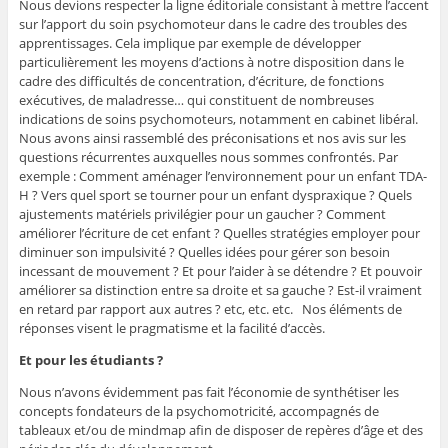
Nous devions respecter la ligne éditoriale consistant à mettre l’accent
sur l’apport du soin psychomoteur dans le cadre des troubles des
apprentissages. Cela implique par exemple de développer
particulièrement les moyens d’actions à notre disposition dans le
cadre des difficultés de concentration, d’écriture, de fonctions
exécutives, de maladresse… qui constituent de nombreuses
indications de soins psychomoteurs, notamment en cabinet libéral.
Nous avons ainsi rassemblé des préconisations et nos avis sur les
questions récurrentes auxquelles nous sommes confrontés. Par
exemple : Comment aménager l’environnement pour un enfant TDA-
H ? Vers quel sport se tourner pour un enfant dyspraxique ? Quels
ajustements matériels privilégier pour un gaucher ? Comment
améliorer l’écriture de cet enfant ? Quelles stratégies employer pour
diminuer son impulsivité ? Quelles idées pour gérer son besoin
incessant de mouvement ? Et pour l’aider à se détendre ? Et pouvoir
améliorer sa distinction entre sa droite et sa gauche ? Est-il vraiment
en retard par rapport aux autres ? etc, etc. etc. Nos éléments de
réponses visent le pragmatisme et la facilité d’accès.
Et pour les étudiants ?
Nous n’avons évidemment pas fait l’économie de synthétiser les
concepts fondateurs de la psychomotricité, accompagnés de
tableaux et/ou de mindmap afin de disposer de repères d’âge et des