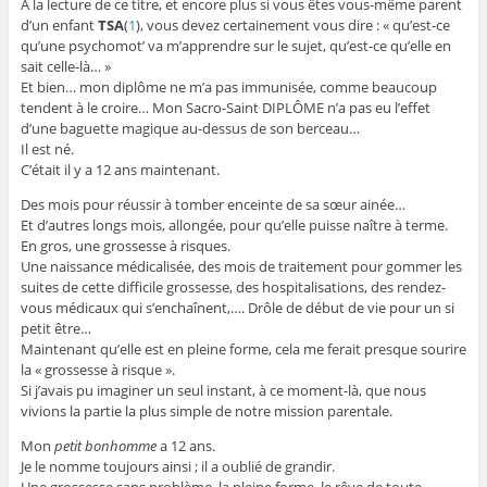
À la lecture de ce titre, et encore plus si vous êtes vous-même parent
d’un enfant
TSA
(
1
), vous devez certainement vous dire : « qu’est-ce
qu’une psychomot’ va m’apprendre sur le sujet, qu’est-ce qu’elle en
sait celle-là… »
Et bien… mon diplôme ne m’a pas immunisée, comme beaucoup
tendent à le croire… Mon Sacro-Saint DIPLÔME n’a pas eu l’effet
d’une baguette magique au-dessus de son berceau…
Il est né.
C’était il y a 12 ans maintenant.
Des mois pour réussir à tomber enceinte de sa sœur ainée…
Et d’autres longs mois, allongée, pour qu’elle puisse naître à terme.
En gros, une grossesse à risques.
Une naissance médicalisée, des mois de traitement pour gommer les
suites de cette difficile grossesse, des hospitalisations, des rendez-
vous médicaux qui s’enchaînent,…. Drôle de début de vie pour un si
petit être…
Maintenant qu’elle est en pleine forme, cela me ferait presque sourire
la « grossesse à risque ».
Si j’avais pu imaginer un seul instant, à ce moment-là, que nous
vivions la partie la plus simple de notre mission parentale.
Mon
petit bonhomme
a 12 ans.
Je le nomme toujours ainsi ; il a oublié de grandir.