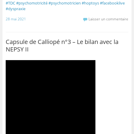
#TDC
#psychomotricité
#psychomotricien
#hoptoys
#facebooklive
#dyspraxie
28 mai 2021
Laisser un commentaire
Capsule de Calliopé n°3 – Le bilan avec la
NEPSY II