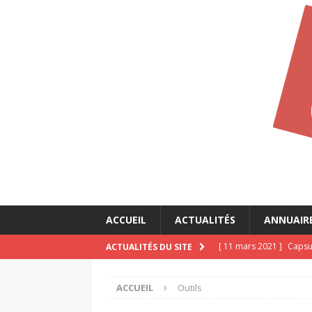
ACCUEIL
ACTUALITÉS
ANNUAIR
[ 11 mars 2021 ]
Capsul
ACTUALITÉS DU SITE
CALLIOPÉ
ACCUEIL
Outils
[ 11 mars 2021 ]
Capsul