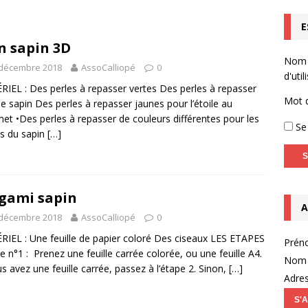
E
homotricien.ne (Infographie)
ACTUALITÉS
 sapin 3D
Capsule vidéo n°2 – l’entretien motivationnel
NON CLASSÉ
Nom
 décembre 2018
AssoCalliopé
0
OPTOYS – Accompagnement de l’enfant dyspraxique (TDC) en
d'util
IEL : Des perles à repasser vertes Des perles à repasser
EBOOK LIVE
Mot 
le sapin Des perles à repasser jaunes pour l’étoile au
t •Des perles à repasser de couleurs différentes pour les
Se 
s du sapin
[…]
gami sapin
A
 décembre 2018
AssoCalliopé
0
IEL : Une feuille de papier coloré Des ciseaux LES ETAPES
Prén
pe n°1 : Prenez une feuille carrée colorée, ou une feuille A4.
Nom 
us avez une feuille carrée, passez à l’étape 2. Sinon,
[…]
Adres