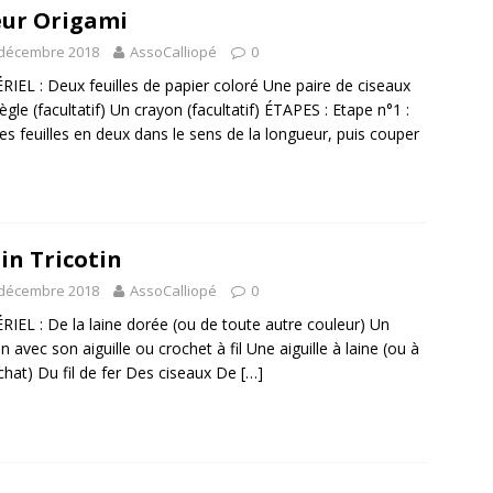
ur Origami
 décembre 2018
AssoCalliopé
0
IEL : Deux feuilles de papier coloré Une paire de ciseaux
ègle (facultatif) Un crayon (facultatif) ÉTAPES : Etape n°1 :
 les feuilles en deux dans le sens de la longueur, puis couper
in Tricotin
 décembre 2018
AssoCalliopé
0
IEL : De la laine dorée (ou de toute autre couleur) Un
in avec son aiguille ou crochet à fil Une aiguille à laine (ou à
chat) Du fil de fer Des ciseaux De
[…]