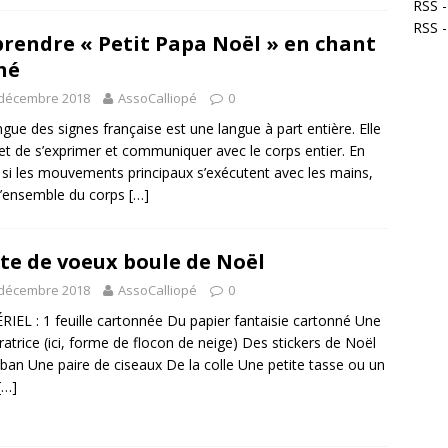
RSS -
RSS 
rendre « Petit Papa Noël » en chant
né
 décembre 2018
AssoCalliopé
0
ngue des signes française est une langue à part entière. Elle
t de s’exprimer et communiquer avec le corps entier. En
, si les mouvements principaux s’exécutent avec les mains,
 l’ensemble du corps
[…]
te de voeux boule de Noël
 décembre 2018
AssoCalliopé
0
IEL : 1 feuille cartonnée Du papier fantaisie cartonné Une
ratrice (ici, forme de flocon de neige) Des stickers de Noël
ban Une paire de ciseaux De la colle Une petite tasse ou un
[…]