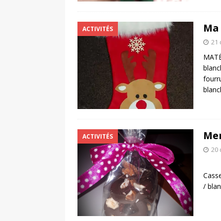
Ma 
ACTIVITÉS
21
MATÉR
blanc
fourr
blanc
Me
ACTIVITÉS
20
MATÉ
Casse
/ bla