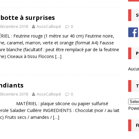
S
botte à surprises
 décembre 2018
AssoCalliopé
0
IEL : Feutrine rouge (1 mètre sur 40 cm) Feutrine noire,
he, caramel, marron, verte et orange (format A4) Fausse
ure blanche (facultatif : peut être remplacé par de la feutrine
P
he) Ciseaux à tissu Flocons
[…]
Aucu
ndiants
T
 décembre 2018
AssoCalliopé
0
RIEL : plaque silicone ou papier sulfurisé
Powe
role Saladier Cuillère INGREDIENTS : Chocolat (noir / au lait
nc) Fruits secs / amandes /
[…]
F