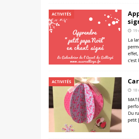
App
ACTIVITÉS
sig
19
La la
perme
effet
c’est
Car
ACTIVITÉS
18
MATÉR
perfo
Du ru
petit