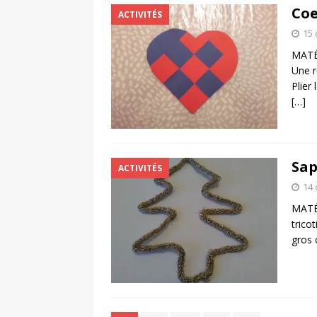
Coe
ACTIVITÉS
15
MATÉR
Une r
Plier
[…]
Sap
ACTIVITÉS
14
MATÉR
tricot
gros 