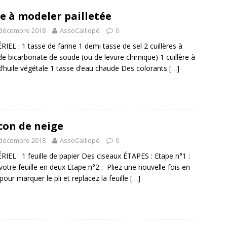
e à modeler pailletée
 décembre 2018
AssoCalliopé
0
IEL : 1 tasse de farine 1 demi tasse de sel 2 cuillères à
de bicarbonate de soude (ou de levure chimique) 1 cuillère à
d’huile végétale 1 tasse d’eau chaude Des colorants
[…]
con de neige
 décembre 2018
AssoCalliopé
0
IEL : 1 feuille de papier Des ciseaux ÉTAPES : Etape n°1 :
 votre feuille en deux Etape n°2 : Pliez une nouvelle fois en
pour marquer le pli et replacez la feuille
[…]