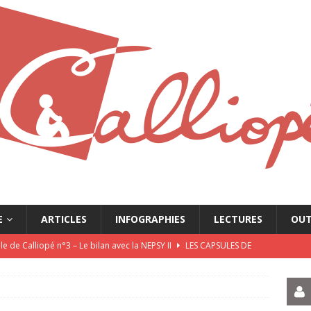
E
ARTICLES
INFOGRAPHIES
LECTURES
OUT
e de Calliopé n°3 – Le bilan avec la NEPSY II
LES CAPSULES DE
e de Calliopé n°2 – L’Entretien Motivationnel
LES CAPSULES DE