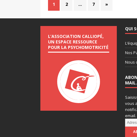
1
2
…
7
»
QUI 
L’ASSOCIATION CALLIOPÉ,
UN ESPACE RESSOURCE
L’équi
POUR LA PSYCHOMOTRICITÉ
Nos P
Nous 
ABON
MAIL.
Saisis
vous a
notifi
email.
A
d
r