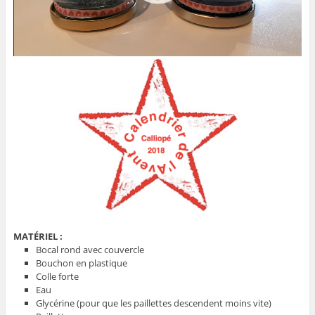
i
d
é
o
00:00
00:23
MATÉRIEL :
Bocal rond avec couvercle
Bouchon en plastique
Colle forte
Eau
Glycérine (pour que les paillettes descendent moins vite)