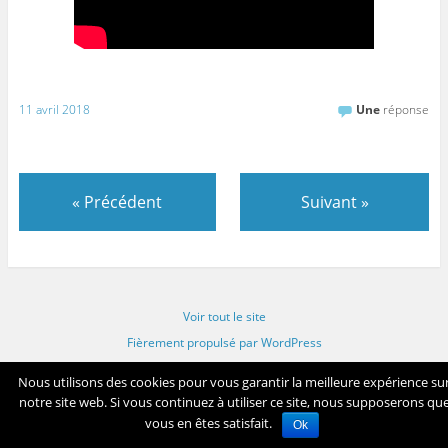
11 avril 2018
Une
réponse
«
Précédent
Suivant
»
Voir tout le site
Fièrement propulsé par WordPress
Nous utilisons des cookies pour vous garantir la meilleure expérience su
Retour en début de page
notre site web. Si vous continuez à utiliser ce site, nous supposerons qu
vous en êtes satisfait.
Ok
Copyright © All rights reserved 2026 Association Calliopé