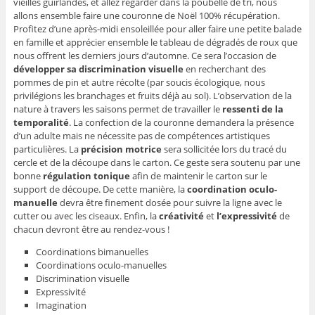
vieilles guirlandes, et allez regarder dans la poubelle de tri, nous
allons ensemble faire une couronne de Noël 100% récupération.
Profitez d’une après-midi ensoleillée pour aller faire une petite balade
en famille et apprécier ensemble le tableau de dégradés de roux que
nous offrent les derniers jours d’automne. Ce sera l’occasion de
développer sa discrimination visuelle
en recherchant des
pommes de pin et autre récolte (par soucis écologique, nous
privilégions les branchages et fruits déjà au sol). L’observation de la
nature à travers les saisons permet de travailler le
ressenti de la
temporalité
. La confection de la couronne demandera la présence
d’un adulte mais ne nécessite pas de compétences artistiques
particulières. La
précision motrice
sera sollicitée lors du tracé du
cercle et de la découpe dans le carton. Ce geste sera soutenu par une
bonne
régulation tonique
afin de maintenir le carton sur le
support de découpe. De cette manière, la
coordination oculo-
manuelle
devra être finement dosée pour suivre la ligne avec le
cutter ou avec les ciseaux. Enfin, la
créativité
et
l’expressivité
de
chacun devront être au rendez-vous !
Coordinations bimanuelles
Coordinations oculo-manuelles
Discrimination visuelle
Expressivité
Imagination