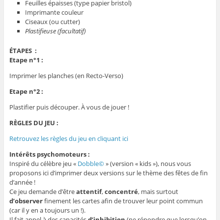
Feuilles épaisses (type papier bristol)
Imprimante couleur
Ciseaux (ou cutter)
Plastifieuse (facultatif)
ÉTAPES :
Etape n°1 :
Imprimer les planches (en Recto-Verso)
Etape n°2 :
Plastifier puis découper. À vous de jouer !
RÈGLES DU JEU :
Retrouvez les règles du jeu en cliquant ici
Intérêts psychomoteurs :
Inspiré du célèbre jeu «
Dobble©
» (version « kids »), nous vous
proposons ici d’imprimer deux versions sur le thème des fêtes de fin
d’année !
Ce jeu demande d’être
attentif
,
concentré
, mais surtout
d’observer
finement les cartes afin de trouver leur point commun
(car il y en a toujours un !).
Il fait appel à des capacités
d’inhibition
(ne répondre que lorsqu’on