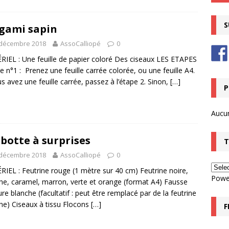
S
gami sapin
 décembre 2018
AssoCalliopé
0
IEL : Une feuille de papier coloré Des ciseaux LES ETAPES
pe n°1 : Prenez une feuille carrée colorée, ou une feuille A4.
us avez une feuille carrée, passez à l’étape 2. Sinon,
[…]
P
Aucu
botte à surprises
T
 décembre 2018
AssoCalliopé
0
IEL : Feutrine rouge (1 mètre sur 40 cm) Feutrine noire,
Powe
he, caramel, marron, verte et orange (format A4) Fausse
ure blanche (facultatif : peut être remplacé par de la feutrine
he) Ciseaux à tissu Flocons
[…]
F