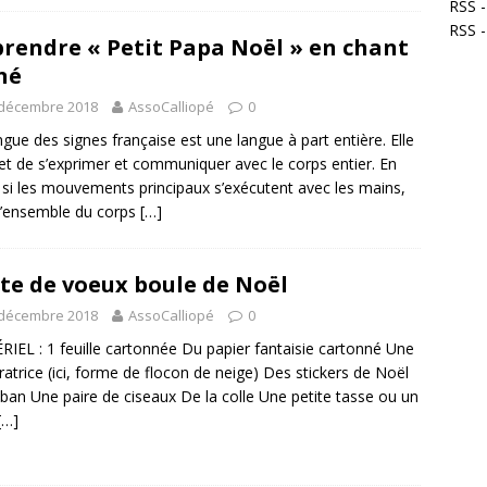
RSS -
RSS 
rendre « Petit Papa Noël » en chant
né
 décembre 2018
AssoCalliopé
0
ngue des signes française est une langue à part entière. Elle
t de s’exprimer et communiquer avec le corps entier. En
, si les mouvements principaux s’exécutent avec les mains,
 l’ensemble du corps
[…]
te de voeux boule de Noël
 décembre 2018
AssoCalliopé
0
IEL : 1 feuille cartonnée Du papier fantaisie cartonné Une
ratrice (ici, forme de flocon de neige) Des stickers de Noël
ban Une paire de ciseaux De la colle Une petite tasse ou un
[…]