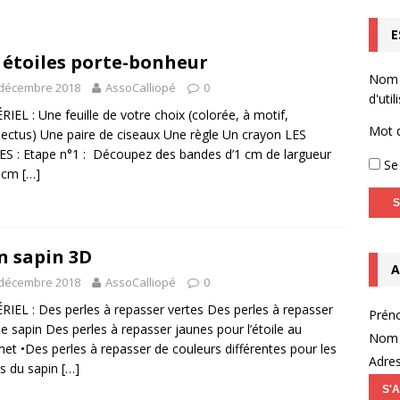
E
homotricien.ne (Infographie)
ACTUALITÉS
 étoiles porte-bonheur
Capsule vidéo n°2 – l’entretien motivationnel
NON CLASSÉ
Nom
 décembre 2018
AssoCalliopé
0
OPTOYS – Accompagnement de l’enfant dyspraxique (TDC) en
d'util
IEL : Une feuille de votre choix (colorée, à motif,
EBOOK LIVE
Mot 
ectus) Une paire de ciseaux Une règle Un crayon LES
S : Etape n°1 : Découpez des bandes d’1 cm de largueur
Se 
0 cm
[…]
 sapin 3D
A
 décembre 2018
AssoCalliopé
0
IEL : Des perles à repasser vertes Des perles à repasser
Prén
le sapin Des perles à repasser jaunes pour l’étoile au
Nom 
t •Des perles à repasser de couleurs différentes pour les
Adres
s du sapin
[…]