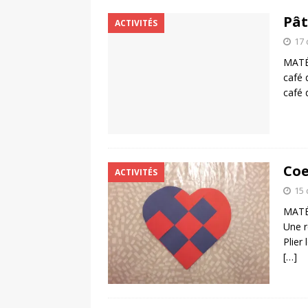
Pât
ACTIVITÉS
17
MATÉR
café 
café 
Coe
ACTIVITÉS
15
MATÉR
Une r
Plier
[…]