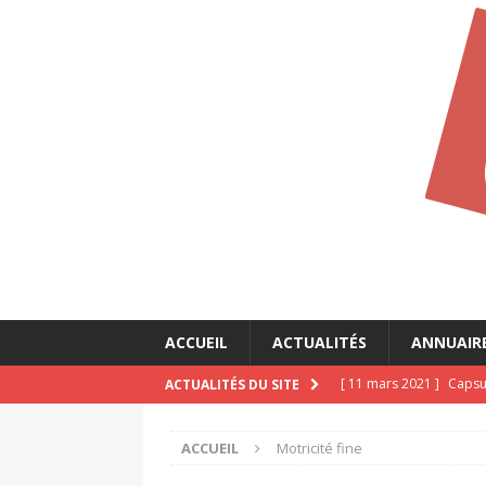
ACCUEIL
ACTUALITÉS
ANNUAIR
[ 11 mars 2021 ]
Capsul
ACTUALITÉS DU SITE
CALLIOPÉ
ACCUEIL
Motricité fine
[ 11 mars 2021 ]
Capsul