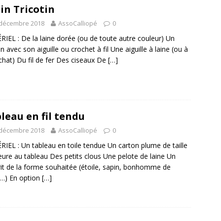
in Tricotin
 décembre 2018
AssoCalliopé
0
IEL : De la laine dorée (ou de toute autre couleur) Un
in avec son aiguille ou crochet à fil Une aiguille à laine (ou à
chat) Du fil de fer Des ciseaux De
[…]
leau en fil tendu
 décembre 2018
AssoCalliopé
0
IEL : Un tableau en toile tendue Un carton plume de taille
ieure au tableau Des petits clous Une pelote de laine Un
it de la forme souhaitée (étoile, sapin, bonhomme de
…) En option
[…]