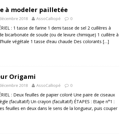
e à modeler pailletée
 décembre 2018
AssoCalliopé
0
IEL : 1 tasse de farine 1 demi tasse de sel 2 cuillères à
de bicarbonate de soude (ou de levure chimique) 1 cuillère à
d’huile végétale 1 tasse d’eau chaude Des colorants
[…]
ur Origami
 décembre 2018
AssoCalliopé
0
IEL : Deux feuilles de papier coloré Une paire de ciseaux
ègle (facultatif) Un crayon (facultatif) ÉTAPES : Etape n°1 :
 les feuilles en deux dans le sens de la longueur, puis couper