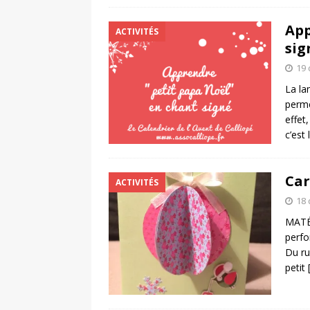
App
ACTIVITÉS
sig
19
La la
perme
effet
c’est
Car
ACTIVITÉS
18
MATÉR
perfo
Du ru
petit