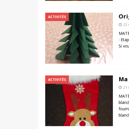
Ori
ACTIVITÉS
22
MATÉR
: Eta
Si vo
Ma 
ACTIVITÉS
21
MATÉR
blanc
fourr
blanc