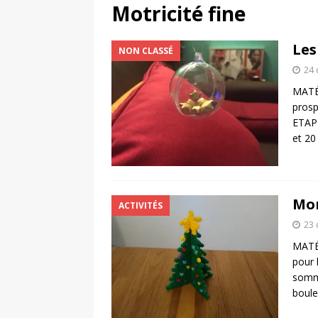
CALLIOPÉ
Motricité fine
[ 22 janvier 2021 ]
Psyc
Les
NON CLASSÉ
[ 20 novembre 2020 ]
24
[ 28 mai 2021 ]
LIVE H
MATÉR
psychomotricité
FAC
prosp
ETAPE
et 2
Mon
ACTIVITÉS
23
MATÉR
pour 
somme
boule