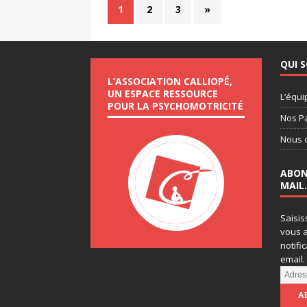
1
2
3
»
QUI 
L’ASSOCIATION CALLIOPÉ,
UN ESPACE RESSOURCE
L’équi
POUR LA PSYCHOMOTRICITÉ
Nos P
Nous 
ABON
MAIL.
Saisis
vous a
notifi
email.
A
d
r