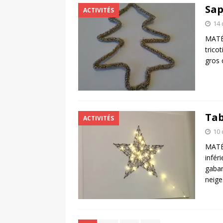
Sap
ACTIVITÉS
14
MATÉR
tricot
gros 
Tab
ACTIVITÉS
10
MATÉR
infér
gabar
neige