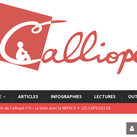
E
ARTICLES
INFOGRAPHIES
LECTURES
OUT
e de Calliopé n°3 – Le bilan avec la NEPSY II
LES CAPSULES DE
e de Calliopé n°2 – L’Entretien Motivationnel
LES CAPSULES DE